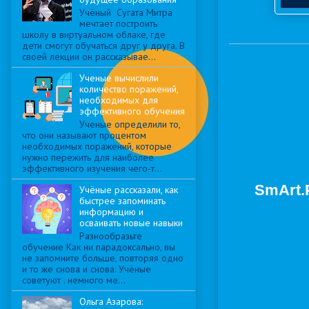
Учёный Сугата Митра
мечтает построить
школу в виртуальном облаке, где
дети смогут обучаться друг у друга. В
своей лекции он рассказывае...
Ученые вычислили
количество поражений,
необходимых для
эффективного обучения
Ученые определили то,
что они называют процентом
необходимых поражений, которые
нужно пережить для наиболее
эффективного изучения чего-т...
SmArt.P
Учёные рассказали, как
быстрее запоминать
информацию и
осваивать новые навыки
Разнообразьте
обучение Как ни парадоксально, вы
не запомните больше, повторяя одно
и то же снова и снова. Учёные
советуют . немного ме...
Ольга Азарова: