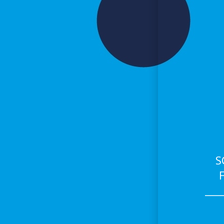
S
___