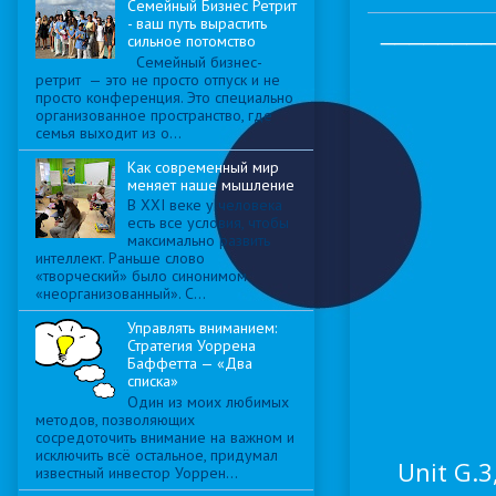
Семейный Бизнес Ретрит
- ваш путь вырастить
________
сильное потомство
Семейный бизнес-
ретрит — это не просто отпуск и не
просто конференция. Это специально
организованное пространство, где
семья выходит из о...
Как современный мир
меняет наше мышление
В XXI веке у человека
есть все условия, чтобы
максимально развить
интеллект. Раньше слово
«творческий» было синонимом
«неорганизованный». С...
Управлять вниманием:
Стратегия Уоррена
Баффетта — «Два
списка»
Один из моих любимых
методов, позволяющих
сосредоточить внимание на важном и
исключить всё остальное, придумал
Unit G.3
известный инвестор Уоррен...