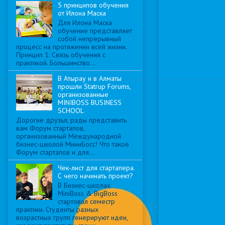
5 принципов обучения
от Илона Маска
Для Илона Маска
обучение представляет
собой непрерывный
процесс на протяжении всей жизни.
Принцип 1: Связь обучения с
практикой. Большинство...
В Атырау и в Алматы
прошли Statrup Forums,
организованные
MINIBOSS BUSINESS
SCHOOL
Дорогие друзья, рады представить
вам Форум стартапов,
организованный Международной
бизнес-школой МиниБосс! Что такое
Форум стартапов и для...
Чек-лист для стартапера.
С чего начинать проект?
В Бизнес-школах
MiniBoss & BigBoss
стартовал семестр
практики. Студенты разных
возрастных групп генерируют идеи,