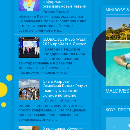
информацию и
осваивать новые навыки
MINIBOSS &
Разнообразьте
обучение Как ни парадоксально, вы
не запомните больше, повторяя одно
и то же снова и снова. Учёные
советуют . немного ме...
GLOBAL BUSINESS WEEK
2026 пройдет в Давосе
Ежегодно ведущие
предприниматели мира
из пяти континентов,
заинтересованные в развитии
деловых связей, изучении и
поддержке инноваций, нал...
Ольга Азарова:
Семейный Бизнес Ретрит
- ваш путь вырастить
MALDIVES, 
сильное потомство
Семейный бизнес-
ретрит — это не просто отпуск и не
просто конференция. Это специально
КОУЧ-ПРОГ
организованное пространство, где
семья выходит из о...
5 принципов обучения