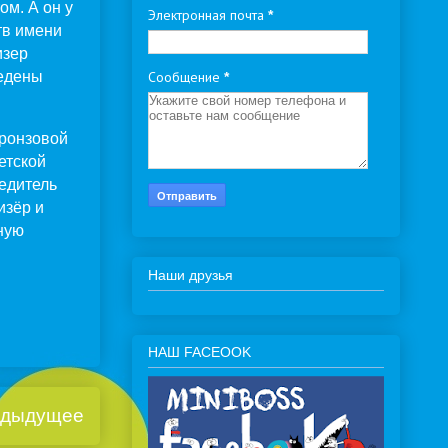
ом. А он у
Электронная почта
*
тв имени
изер
ведены
Сообщение
*
бронзовой
етской
едитель
изёр и
ную
Наши друзья
НАШ FACEOOK
дыдущее