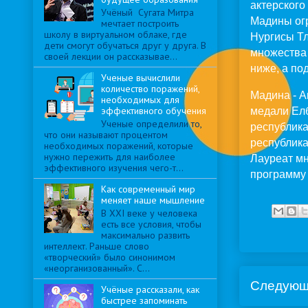
актерского
Учёный Сугата Митра
Мадины огр
мечтает построить
школу в виртуальном облаке, где
Нургисы Тл
дети смогут обучаться друг у друга. В
множества
своей лекции он рассказывае...
ниже, а по
Ученые вычислили
количество поражений,
Мадина - А
необходимых для
эффективного обучения
медали Елб
Ученые определили то,
республика
что они называют процентом
республика
необходимых поражений, которые
нужно пережить для наиболее
Лауреат м
эффективного изучения чего-т...
программу
Как современный мир
меняет наше мышление
В XXI веке у человека
есть все условия, чтобы
максимально развить
интеллект. Раньше слово
«творческий» было синонимом
«неорганизованный». С...
Следую
Учёные рассказали, как
быстрее запоминать