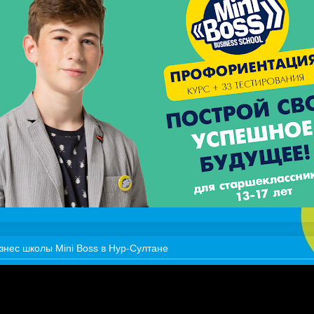
знес школы Mini Boss в Нур-Султане