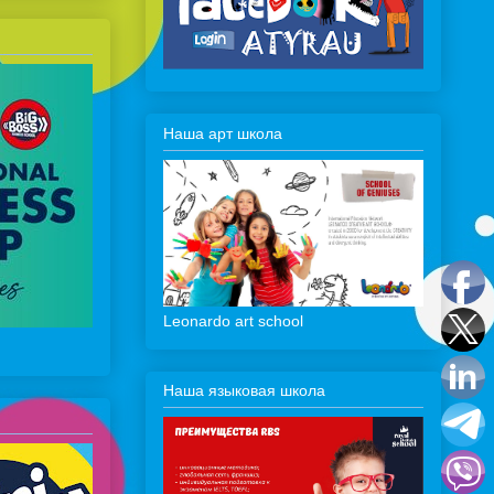
Наша арт школа
Leonardo art school
Наша языковая школа