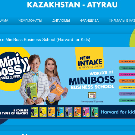
АММА
ЧЕМПИОНАТЫ
ДИПЛОМЫ
ФРАНШИЗА
ФИЛИАЛЫ В КА
в MiniBoss Business School (Harvard for Kids)