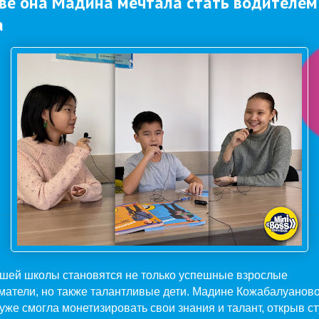
тве она Мадина мечтала стать водителем
а
ашей школы становятся не только успешные взрослые
атели, но также талантливые дети. Мадине Кожабалуаново
а уже смогла монетизировать свои знания и талант, открыв с