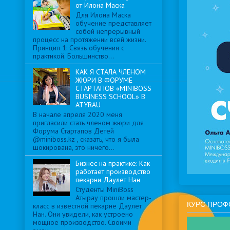
от Илона Маска
Для Илона Маска
обучение представляет
собой непрерывный
процесс на протяжении всей жизни.
Принцип 1: Связь обучения с
практикой. Большинство...
КАК Я СТАЛА ЧЛЕНОМ
ЖЮРИ В ФОРУМЕ
СТАРТАПОВ «MINIBOSS
BUSINESS SCHOOL» В
ATYRAU
В начале апреля 2020 меня
пригласили стать членом жюри для
Форума Стартапов Детей
@miniboss.kz , сказать, что я была
шокирована, это ничего...
Бизнес на практике: Как
работает производство
пекарни Даулет Нан
Студенты MiniBoss
Атырау прошли мастер-
КУРС ПРОФ
класс в известной пекарне Даулет
Нан. Они увидели, как устроено
мощное производство. Своими