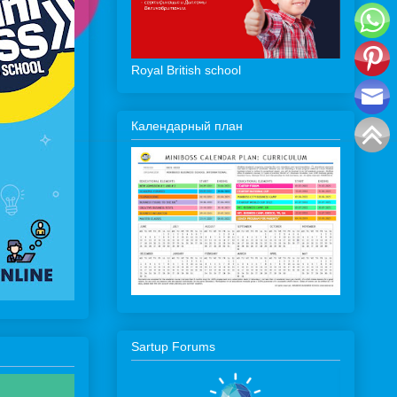
Royal British school
Календарный план
Sartup Forums