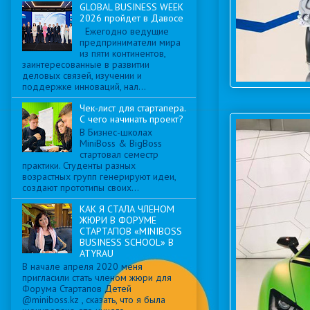
GLOBAL BUSINESS WEEK
2026 пройдет в Давосе
Ежегодно ведущие
предприниматели мира
из пяти континентов,
заинтересованные в развитии
деловых связей, изучении и
поддержке инноваций, нал...
Чек-лист для стартапера.
С чего начинать проект?
В Бизнес-школах
MiniBoss & BigBoss
стартовал семестр
практики. Студенты разных
возрастных групп генерируют идеи,
создают прототипы своих...
КАК Я СТАЛА ЧЛЕНОМ
ЖЮРИ В ФОРУМЕ
СТАРТАПОВ «MINIBOSS
BUSINESS SCHOOL» В
ATYRAU
В начале апреля 2020 меня
пригласили стать членом жюри для
Форума Стартапов Детей
@miniboss.kz , сказать, что я была