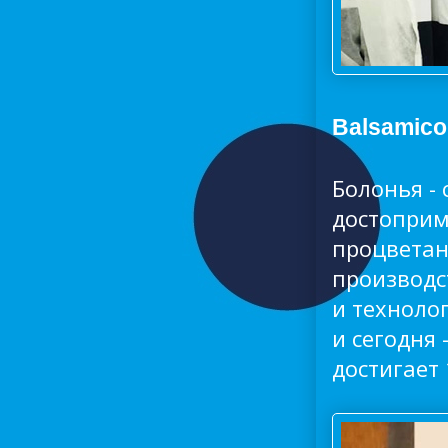
Balsamico
Болонья -
достоприм
процветан
производс
и техноло
и сегодня
достигает 