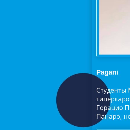
Pagani
Студенты 
гиперкаро
Горацио П
Панаро, н