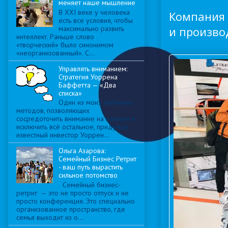
меняет наше мышление
В XXI веке у человека
Компания 
есть все условия, чтобы
максимально развить
и произво
интеллект. Раньше слово
«творческий» было синонимом
«неорганизованный». С...
Управлять вниманием:
Стратегия Уоррена
Баффетта — «Два
списка»
Один из моих любимых
методов, позволяющих
сосредоточить внимание на важном и
исключить всё остальное, придумал
известный инвестор Уоррен...
Ольга Азарова:
Семейный Бизнес Ретрит
- ваш путь вырастить
сильное потомство
Семейный бизнес-
ретрит — это не просто отпуск и не
просто конференция. Это специально
организованное пространство, где
семья выходит из о...