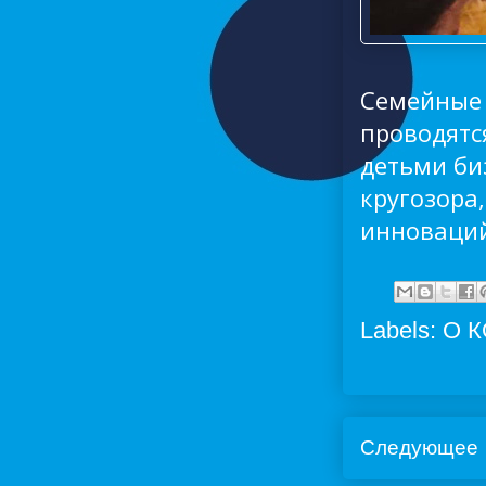
Семейные 
проводятся
детьми би
кругозора
инноваци
Labels:
О 
Следующее