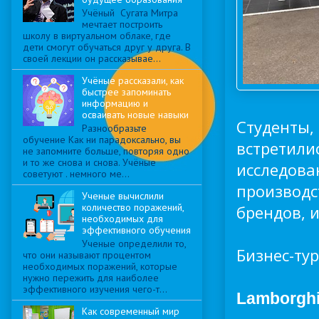
Учёный Сугата Митра
мечтает построить
школу в виртуальном облаке, где
дети смогут обучаться друг у друга. В
своей лекции он рассказывае...
Учёные рассказали, как
быстрее запоминать
информацию и
осваивать новые навыки
Студенты,
Разнообразьте
обучение Как ни парадоксально, вы
встретили
не запомните больше, повторяя одно
и то же снова и снова. Учёные
исследова
советуют . немного ме...
производс
Ученые вычислили
количество поражений,
брендов, 
необходимых для
эффективного обучения
Ученые определили то,
Бизнес-тур
что они называют процентом
необходимых поражений, которые
нужно пережить для наиболее
эффективного изучения чего-т...
Lamborghi
Как современный мир