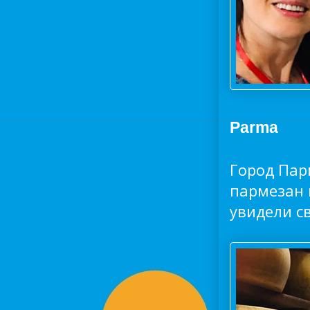
Parma
Город Пар
пармезан 
увидели с